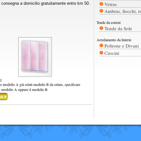
Vetras
o, consegna a domicilio gratuitamente entro km 50.
Ambras, fiocchi, r
Tende da esterni
Tende da Sole
Arredamento da Interni
Poltrone e Divani
Cuscini
so
o modello A già orlati modello B da orlare, specificare
il modello A oppure il modello B