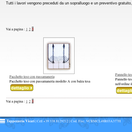
Tutti i lavori vengono preceduti da un sopralluogo e un preventivo gratuit
Vai a pagina :
1
2
3
Pannello te
Pacchetto teso con passamaneria
Pannello tes
Pacchetto teso con passamaneria modello A con balza tesa
nell'ordine 
Vai a pagina :
1
2
3
Tappezzeria Vicari
| Cell +39 338 8129212 | Cod. Fisc. VCRMCL48R03A377H